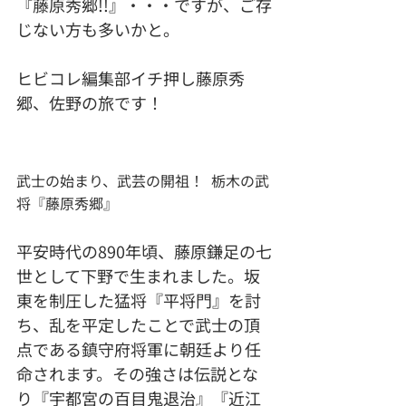
『藤原秀郷!!』・・・ですが、ご存
じない方も多いかと。
ヒビコレ編集部イチ押し藤原秀
郷、佐野の旅です！
武士の始まり、武芸の開祖！  栃木の武
将『藤原秀郷』
平安時代の890年頃、藤原鎌足の七
世として下野で生まれました。坂
東を制圧した猛将『平将門』を討
ち、乱を平定したことで武士の頂
点である鎮守府将軍に朝廷より任
命されます。その強さは伝説とな
り『宇都宮の百目鬼退治』『近江