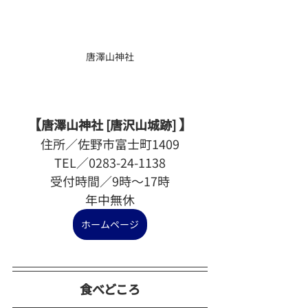
唐澤山神社
【
】
唐澤山神社 [唐沢山城跡] 
住所／佐野市富士町1409
TEL／0283-24-1138
受付時間／9時～17時
年中無休
ホームページ
食べどころ