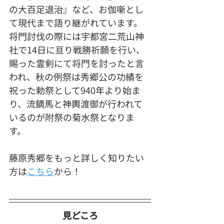
の大百足退治』など、お伽噺とし
て現代まで語り継がれています。
将門討伐の際には宇都宮二荒山神
社で14日に亘り戦勝祈願を行い、
賜った霊剣にて将門を討ったと言
われ、秋の例祭は秀郷公の功績を
祝った勅祭として940年より始ま
り、流鏑馬と神輿渡御が行われて
いるのが附祭の菊水祭となりま
す。
藤原秀郷をもっと詳しく知りたい
方は
こちら
から！
見どころ