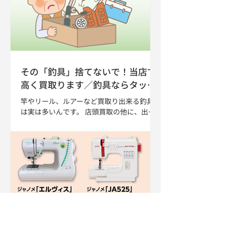
ツも販売されます。 8月のランチプレート
ピザプレート
その「釣具」捨てないで！当店で
高く買取ります／釣具ならタック
ルベリー宇都宮店
竿やリール、ルアーなど買取り出来る釣具
は実は多いんです。 店頭買取の他に、出張
買取も承りますのでまずは気軽にお電話く
ださい♪