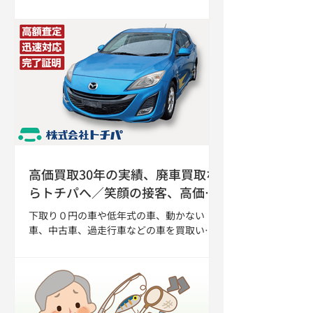
ような古の建築を楽しめる、新たな文化創
造拠点として生まれ変わりました。 大谷の
高台に位置する館内は、風が吹き抜け、光
が差し込む心地良い場所となっており、大
谷の街並みを望む開放的なテラスや屋上か
らは、大谷の名勝「平和観音」の横顔も望
めます。 古い浴場施設を活かした幻想的な
アート体験のほか、栃木出身シェフらがプ
ロデュースする食も楽しめます。 2階に広が
るフードスペース。 大谷石の岩肌を間近に
感じられる大開口の窓が広がり光が差し
込む開放的な空間でゆったりと食事をお
高価買取30年の実績、廃車買取な
楽しみいただけます。 栃木の風土や食文化
らトチパへ／笑顔の接客、高価買
を一皿で表現する「ローカルガストロノミ
取の理由は自社工場『株式会社 ト
ー」をコンセプトに、LIFEの相場正一郎シ
下取り０円の車や低年式の車、動かない
ェフと、メゾンジブレーの江森宏之パティ
チパ』
車、中古車、過走行車などの車を買取いた
シエがプロデュースする料理やスイーツを
します。
お楽しみいただけます。 館内には、大谷グ
ランド・センターオリジナルグッズや、話
題のアーティスト『YOSHIROTTEN』（ヨシ
ロットン）の常設展示に、ポスターやシャ