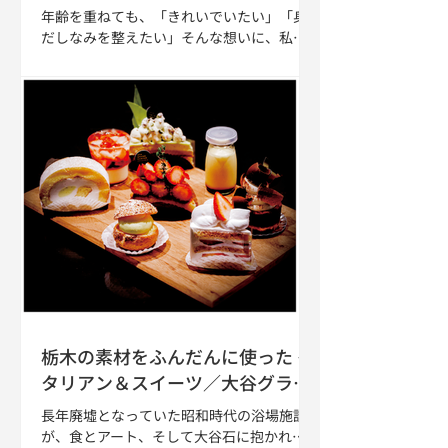
アトリエグループ
年齢を重ねても、「きれいでいたい」「身
だしなみを整えたい」そんな想いに、私た
ちは寄り添います。病気やお身体のご都合
で美容室へ行くことが難しくなった方へ。
ビューティアトリエグループでは、介護・
福祉を学んだ美容師・理容師が、ご自宅や
施設へ訪問し、カット・シャンプー・カラ
ー・パーマまで、サロンと同じ丁寧な施術
をご提供します。 ベッドでの施術にも対応
しており、ご本人様はもちろん、ご家族様
からのご相談も承っております。
栃木の素材をふんだんに使った イ
タリアン＆スイーツ／大谷グラン
ド・センター
長年廃墟となっていた昭和時代の浴場施設
が、食とアート、そして大谷石に抱かれる