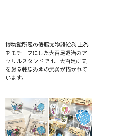
博物館所蔵の俵藤太物語絵巻 
上巻
をモチーフにした大百足退治のア
クリルスタンドです。大百足に矢
を射る藤原秀郷の武勇が描かれて
います。