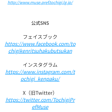
http://www.muse.pref.tochigi.lg.jp/
公式SNS
フェイスブック
https://www.facebook.com/to
chigikenritsuhakubutsukan
インスタグラム
https://www.instagram.com/t
ochigi_kenpaku/
X（旧Twitter）
https://twitter.com/TochigiPr
efMuse