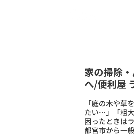
ヒビコレ
家の掃除・
へ/便利屋
「庭の木や草
たい…」「粗
困ったときはラ
都宮市から一