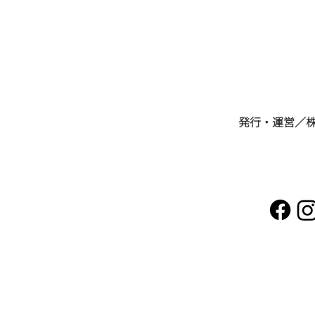
すべての方へ。『髪と体と
心』の美しさを届けたい。／
ビューティアトリエグループ
​発行・運営／