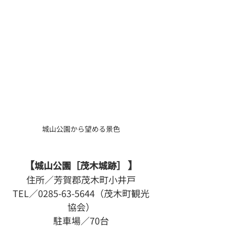
城山公園から望める景色
【
】
城山公園［茂木城跡］ 
住所／芳賀郡茂木町小井戸
TEL／0285-63-5644（茂木町観光
協会）
駐車場／70台