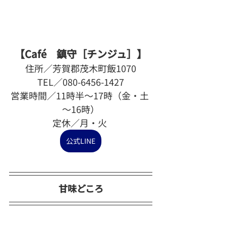
【Café　鎮守［チンジュ］】
住所／芳賀郡茂木町飯1070
TEL／080-6456-1427
営業時間／11時半～17時（金・土 
〜16時）
定休／月・火 
公式LINE
甘味どころ