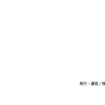
すべての方へ。『髪と体と
心』の美しさを届けたい。／
ビューティアトリエグループ
​発行・運営／