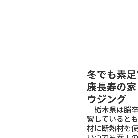
ヒビコレ
冬でも素足
康長寿の家
ウジング
　栃木県は脳
響していると
材に断熱材を
いつでも春！