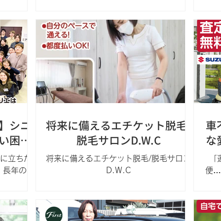
台を使う
紹介センター『ライフステージ』です。
方を
はこちら 法人様用 ☎ 0120-570-185
暮らしで
栃木県と茨城県にある有料老人ホーム
護用品
月曜〜土曜：8時30分〜19時（日曜・祝
さな困っ
（介護付有料老人ホーム・住宅型有料老
ーる」 というものもある
日を除く） 個人様用 ☎ 0120-326-
そんな「小
人ホーム）、サービス付高齢者向け住
存知
270 月曜～金曜：9時～18時（土・日・
のが私た
宅、グループホーム合計1200件以上の中
でな
祝日を除く）
.
から、ご家族の気持ち...
】シニ
将来に備えるエチケット脱毛/
車
い困り
脱毛サロンD.W.C
な
!!
に立ちた
将来に備えるエチケット脱毛/脱毛サロン
「
 長年のお
D.W.C
便…
はありませ
段に
のちょっと
換え
とのご意見
など
の困り事を
ーフ