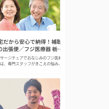
 営業時間：9時〜17時 定休日：日曜
日 ☎️...
宅だから安心で納得！補聴
の出張便／フジ医療器 栃木
営業所
サージチェアでおなじみのフジ医療
は、専門スタッフがきこえの悩みや
を直接ご自宅へ訪問してお伺いしま
 難聴は認知症の危険因子のひとつと
います。 「最近テレビの音が聞
づらい気がする」 「会話の途中で、
何度も聞き返してしまう…」 ...