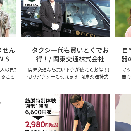
ィーアトリ
シア
ません
タクシー代も買いとくでお
自
.S
得！/ 関東交通株式会社
器
人の負担
関東交通なら買いトクが使えてお得！貸
マッ
することで
切りタクシーも使えます 関東交通株式会
器で
や尿路感
社 宇都宮市若草2-1-19 受付時間：24
疑問
防ぎ、衛
時間 365日無休 ☎0120-150-840
す。
『思いやり
言われて
取替え時の
こえ