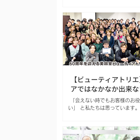
ミ出しや料理、草むしり。踏み
高い場所での作業など、普段の
当たり前に起きる事象に「小
た」を抱えているようです。 
さな困りごと」をお手伝いする
ち「まごころサポート..
【ビューティアトリエ
アではなかなか出来な
事 お手伝い致します
「会えない時でもお客様のお役
い」 と私たちは思っています。
客様に 「何か困っていること
んか？」 と伺ったら 「家の中
したことを手伝ってほしい」 
をいただきました！ ご家庭で