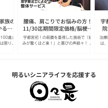
家族の
腰痛、肩こりでお悩みの方！
宇
かるお
11/30迄期間限定価格/脳梗塞
院
』の話
リハビリステーション
100歳ま
宇都宮初！の筋膜を重視した施術で「痛
治療
は限りま
みが驚くほど楽！」と喜びの声続々！ 当
は、
で耳にする
日予約OK! 脳梗塞リハビリステーション
（不
いるのは
宇都宮市東宿郷4-1-28 4階 営業時間：
悩み
最近取り
9:00〜18:00 定休日：土曜、日曜
る鍼
寿命（平
☎028-612-4172
保険
ど介護状
明るいシニアライフを応援する
す。