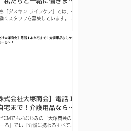
」私たちと一緒に働きませ
か？／ダスキン ライフケア
ち「ダスキン ライフケア」では、一
働くスタッフを募集しています。 高
の皆さんが「自分らしく過ごす」毎
お手伝いをするのが私たちの役目で
。 病院への付き添いや、掃除、買い
食事作りなどの家事。 毎日の暮らし
しのサポートがあれば自分らしく過
ごせるシニアは数...
株式会社大塚商会】電話１
自宅まで！介護用品ならケ
アたのめーるへ！
ビCMでもおなじみの「大塚商会のた
ーる」では「介護に携わるすべての