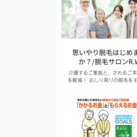
お手伝い致します！ ビューテ
エ...
思いやり脱毛はじめ
か？/脱毛サロンR.W
介護するご家族と、されるご本
を軽減！ おしり周りの脱毛を
排泄物などによる逆行性感染症
染症、皮フ炎などのトラブルを
生的に保つことができます。 
脱毛』のメリット ①排泄物の
負担が減った...