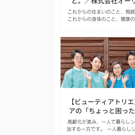
と。／株式会社オー
これからの住まいのこと、相続
これからの身体のこと、健康の
つまでも、自分らしく暮らして
に。不動産事業とリハビリに特
護事業を通して、暮らしのこれ
えるお手伝いをいたします。 株式会社オ
ーリアル 宇都宮市上戸祭町55
間：9時～18時 定休日：土曜
028-622-3905 「ヒビコ
を見た」とお電話を！
【ビューティアトリエ
アの「ちょっと困った
誰に相談すればいいの
高齢化が進み、一人で暮らしシ
加する一方です。 一人暮らし