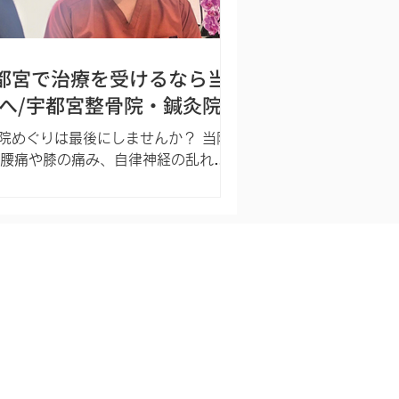
都宮で治療を受けるなら当
へ/宇都宮整骨院・鍼灸院
院めぐりは最後にしませんか？ 当院
腰痛や膝の痛み、自律神経の乱れ、
眠、頭痛、耳鳴り、動悸）などでお
の 県内外の方から利用いただいてい
灸院です。 完全予約制なので安心。
適用なしの自費施術を行なっていま
 上三川街道沿い、インターパークか
ら10分！...