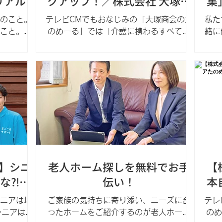
リアル
クアップ！／株式会社 大塚商
集
会
ん
のこと。
テレビCMでもおなじみの「大塚商会のた
私た
こと。い
のめーる」では「介護に携わるすべての
緒に
いくため
方をバックアップ」をモットーにした介
齢者
化した介
護用品専門の通販サービス 「ケアたのめ
日の
からを整
ーる」 が あること、ご存知でしたか？
す
施設などの法人のお客様だけでなく、個
物、
1 営業時
人のお客様のご自宅での介護に必要な ・
に少
・日曜 ☎
大人用おむつ ・口腔ケア用品 ・食事の補
レうつのみや
助用品 ・衛生用品などの日用品 ・介護す
る時にこれがあったら便利！という商品
まで、ひとりひとりのお客様が対応して
いる、介護の状況に合わせた幅広い商品
を取り揃えています！ 法人様・個人様
】シニ
老人ホーム探しを無料でお手
【
どちらもご利用できて、年会費・会員登
な⁈」
伝い！
本
録費はすべて無料！ 無料お試しサンプル
かな？
もご用意しております。 介護用品なら何
ニアは増
ご家族の気持ちに寄り添い、ニーズに合
テレ
でもお任せください！ 株式会社大塚商会
シニアはゴ
ったホームをご紹介するのが老人ホーム
のめ
カタログのご請求や商品購入のお問合せ