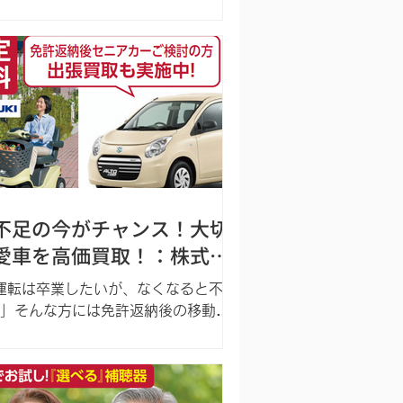
バックアップ」をモットーにした介
専門の通販サービス 「ケアたのめ
ということをご
でしたか？ 施設などの法人の方だけ
く、個人のお客様のご自宅での介護
に必要な ...
不足の今がチャンス！大切
愛車を高価買取！：株式会
社ブレシア
運転は卒業したいが、なくなると不
」そんな方には免許返納後の移動手
人気のスズキ「セニアカー」への乗
をご提案。 保険やリース、レンタル
購入相談や、修理お手入れ等アフタ
ォローも万全で安心！ 株式会社ブレ