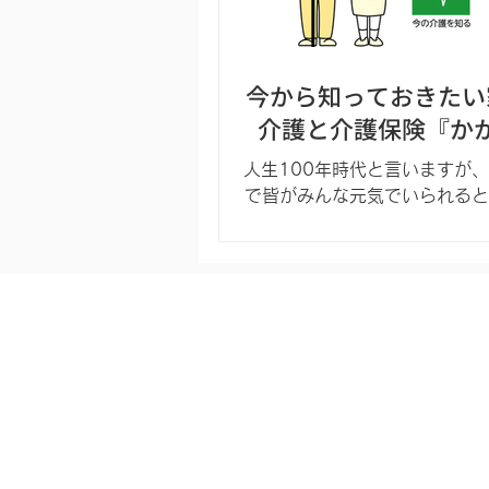
今から知っておきたい
介護と介護保険『か
金』と『もらえるお金
人生100年時代と言いますが、
で皆がみんな元気でいられると
せん。 皆さんがよくニュース
「平均寿命」が今も伸び続けて
よくご存知かと思います。また
だたされることが増えた「健康
均寿命から寝たきりや認知症な
態の期間を差し引...