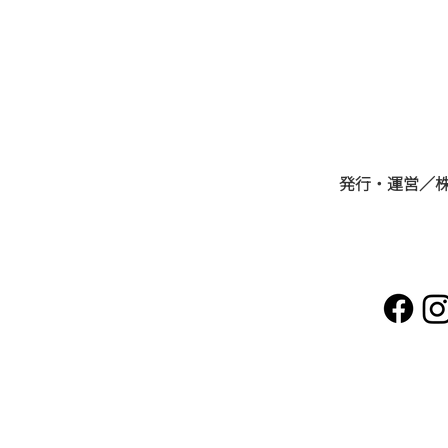
お客様に合う葬儀社を選びま
せんか？／あんしん葬儀社
​発行・運営／