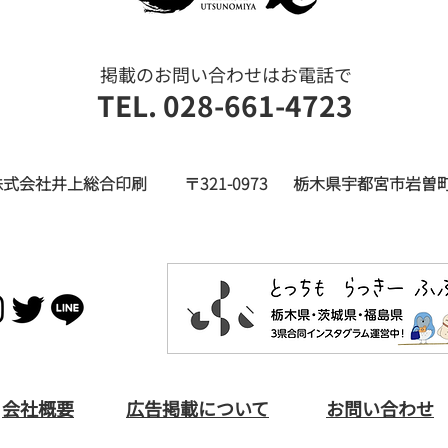
形式にとらわれないお葬式
お墓
で、故人とじっくり向き合う
で、
／家族葬のタクセル
／仏
​掲載のお問い合わせはお電話で
冠』
TEL. 028-661-4723
株式会社井上総合印刷
〒321-0973
栃木県宇都宮市岩曽町
​会社概要
広告掲載について
お問い合わせ