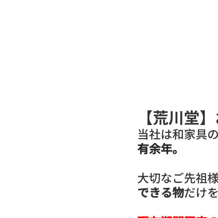
ヒビコレ
【荒川堂】
当社は和家具
有余年。
大切なご先祖
できる物
だけ