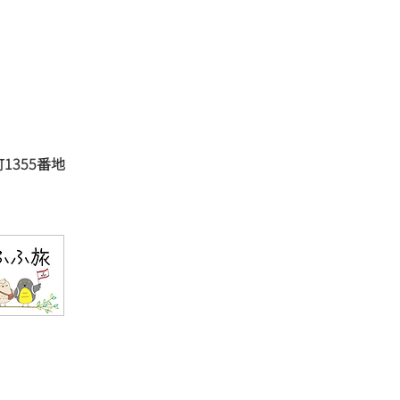
の新設から墓じまいま
お気軽にご相談ください
壇と墓石の『有限会社 宝
1355番地