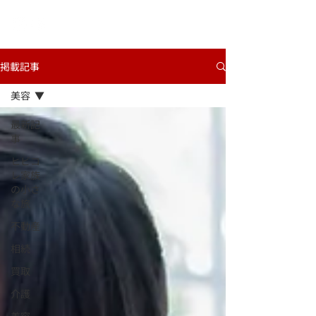
​ヒビコレうつのみや
掲載記事
美容
最新記
事
ヒビコ
レ家族
の小さ
な旅
不動産
相続
買取
介護