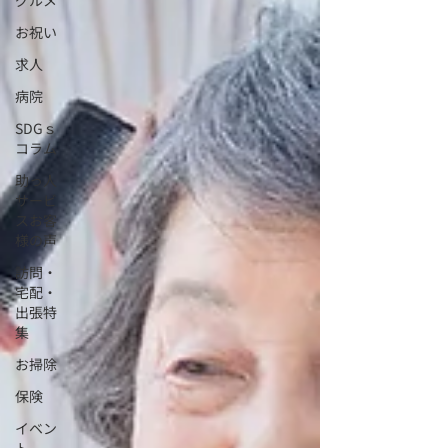
グルメ
お祝い
求人
病院
SDGｓ
コラム
助っ人
サービ
スお客
様の声
訪問・
宅配・
出張特
集
お掃除
保険
イベン