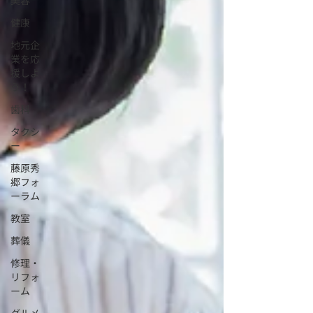
美容
健康
地元企
業を応
援しよ
う！
歯科
タクシ
ー
藤原秀
郷フォ
ーラム
教室
葬儀
修理・
リフォ
ーム