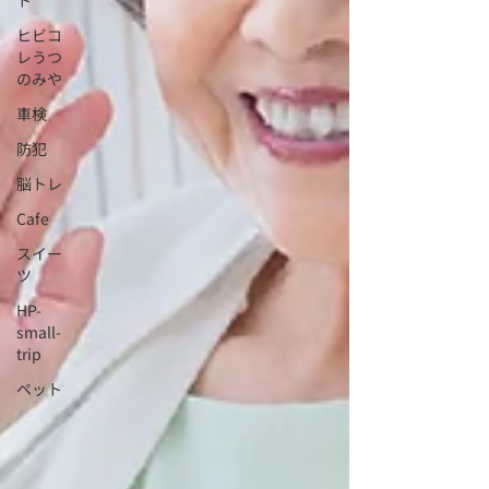
ト
ヒビコ
レうつ
のみや
車検
防犯
脳トレ
Cafe
スイー
ツ
HP-
small-
trip
ペット